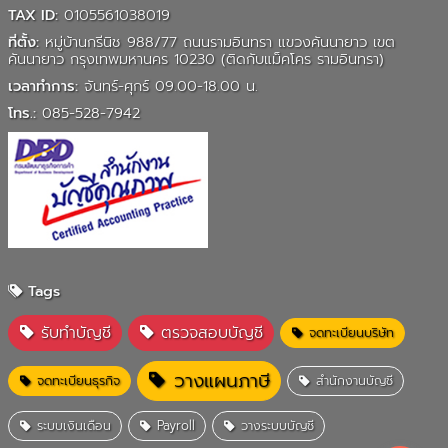
TAX ID:
0105561038019
ที่ตั้ง:
หมู่บ้านกรีนิช 988/77 ถนนรามอินทรา แขวงคันนายาว เขต
คันนายาว กรุงเทพมหานคร 10230 (ติดกับแม็คโคร รามอินทรา)
เวลาทำการ:
จันทร์-ศุกร์ 09.00-18.00 น.
โทร.:
085-528-7942
Tags
รับทำบัญชี
ตรวจสอบบัญชี
จดทะเบียนบริษัท
วางแผนภาษี
จดทะเบียนธุรกิจ
สำนักงานบัญชี
ระบบเงินเดือน
Payroll
วางระบบบัญชี