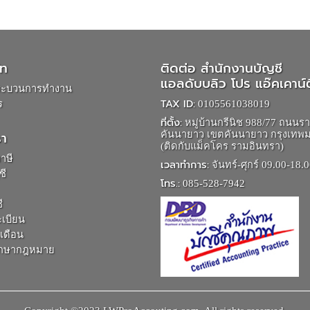
ัท
ติดต่อ สำนักงานบัญชี
แอลดับบลิว โปร แอ๊คเคาน์ต
ระบวนการทำงาน
TAX ID:
ร
0105561038019
ที่ตั้ง:
หมู่บ้านกรีนิช 988/77 ถนนร
รา
คันนายาว เขตคันนายาว กรุงเทพ
(ติดกับแม็คโคร รามอินทรา)
าษี
เวลาทำการ:
จันทร์-ศุกร์ 09.00-18.0
ชี
โทร.:
085-528-7942
ี
เบียน
นเดือน
ปรึกษากฎหมาย