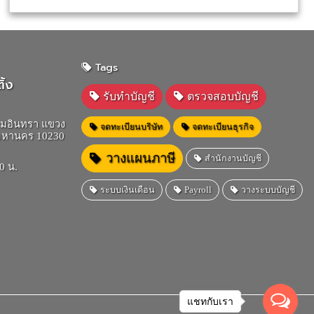
Tags
ิ้ง
รับทำบัญชี
ตรวจสอบบัญชี
ามอินทรา แขวง
จดทะเบียนบริษัท
จดทะเบียนธุรกิจ
มหานคร 10230
วางแผนภาษี
สำนักงานบัญชี
0 น.
ระบบเงินเดือน
Payroll
วางระบบบัญชี
แชทกับเรา