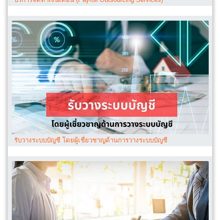
รับวางระบบบัญชี โดยผู้เชี่ยวชาญด้านการวางระบบบัญชี