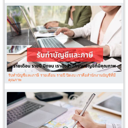
รับทำบัญชีและภาษี รายเดือน รายปี ปิดงบ เราคือสำนักงานบัญชีที่มี
คุณภาพ