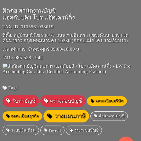
ติดต่อ สำนักงานบัญชี
แอลดับบลิว โปร แอ๊คเคาน์ติ้ง
TAX ID:
0105561038019
ที่ตั้ง:
หมู่บ้านกรีนิช 988/77 ถนนรามอินทรา แขวงคันนายาว เขต
คันนายาว กรุงเทพมหานคร 10230 (ติดกับแม็คโคร รามอินทรา)
เวลาทำการ:
จันทร์-ศุกร์ 09.00-18.00 น.
โทร.:
085-528-7942
Tags
รับทำบัญชี
ตรวจสอบบัญชี
จดทะเบียนบริษัท
วางแผนภาษี
จดทะเบียนธุรกิจ
สำนักงานบัญชี
ระบบเงินเดือน
Payroll
วางระบบบัญชี