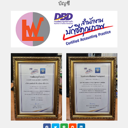
บัญชี